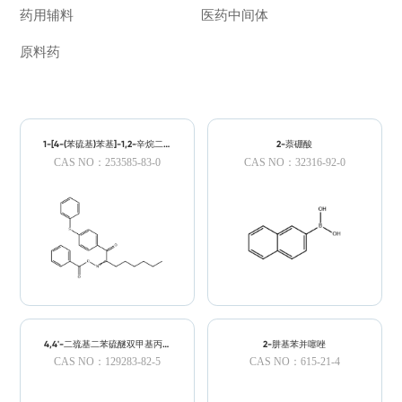
药用辅料
医药中间体
原料药
1-[4-(苯硫基)苯基]-1,2-辛烷二酮
2-萘硼酸
2-(O-苯甲酰肟)
CAS NO：253585-83-0
CAS NO：32316-92-0
4,4'-二巯基二苯硫醚双甲基丙烯
2-肼基苯并噻唑
酸甲酯
CAS NO：129283-82-5
CAS NO：615-21-4