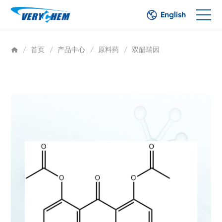
English
/
首页
/
产品中心
/
原料药
/
双醋瑞因