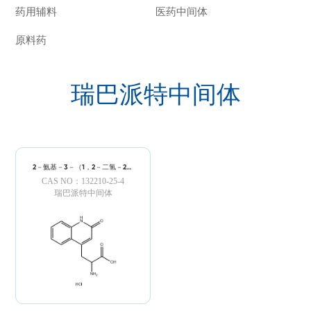
药用辅料
医药中间体
原料药
瑞巴派特中间体
2－氨基－3－（1，2－二氢－2－
氧代－4－喹啉基）丙酸盐酸盐二
CAS NO：132210-25-4
水物
瑞巴派特中间体