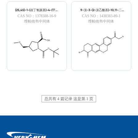
(2S,4S)-1-(叔丁氧羰基)-4-(甲氧
9-溴-3-(2-溴乙酰基)-10,11-二
甲基)吡咯啉-2-羧酸
氢-5H-二苯并(C,G) CHROMEN-
CAS NO：1378388-16-9
CAS NO：1438383-89-1
8(9H)-酮
维帕他韦中间体
维帕他韦中间体
总共有 4 篇记录 这是第 1 页