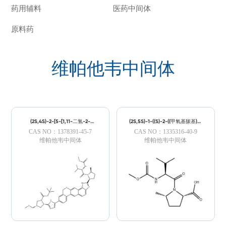
药用辅料
医药中间体
原料药
维帕他韦中间体
(2S,4S)-2-[5-[1,11-二氢-2-
(2S,5S)-1-((S)-2-((甲氧基羰基)氨
[(2S,5S)-1-[(2S)-2-[(甲氧羰基)氨
基-3-甲基丁酰基)-5-甲基吡咯
CAS NO：1378391-45-7
CAS NO：1335316-40-9
基]-3-甲基-1-氧代丁基]-5-甲
烷-2-羧酸
基-2-吡咯烷基][2]苯并吡喃并
维帕他韦中间体
维帕他韦中间体
[4',3':6,7]萘并[1,2-D]咪唑-9-
基]-1H-咪唑-2-基]-4-(甲氧基甲
基)-1-吡咯烷羧酸叔丁酯