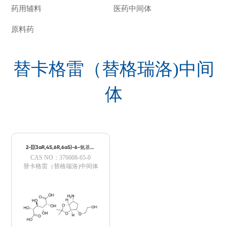
药用辅料
医药中间体
原料药
替卡格雷（替格瑞洛)中间
体
2-[[(3aR,4S,6R,6aS)-6-氨基四
氢-2,2-二甲基-4H-环戊烯并-1,3-
CAS NO：376608-65-0
二氧杂环戊烷-4-基]氧基]乙醇L-
酒石酸盐
替卡格雷（替格瑞洛)中间体