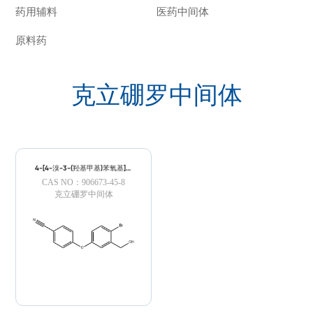
药用辅料
医药中间体
原料药
克立硼罗中间体
4-[4-溴-3-(羟基甲基)苯氧基]苯
甲腈； Crisaborole （AN-
CAS NO：906673-45-8
2728）中间体；
克立硼罗中间体