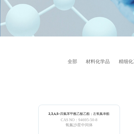
全部
材料化学品
精细化
2,3,4,5-四氟苯甲酰乙酸乙酯；左氧氟单酯
CAS NO：94695-50-8
氧氟沙星中间体