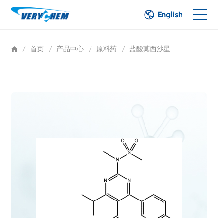
English
/
首页
/
产品中心
/
原料药
/
盐酸莫西沙星