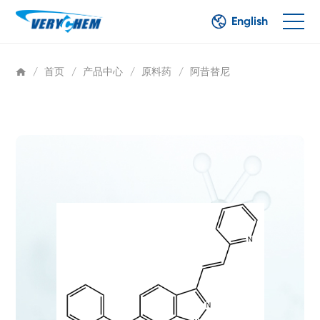
English
/
首页
/
产品中心
/
原料药
/
阿昔替尼