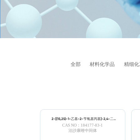
全部
材料化学品
精细化
2-[(1S,2S)-1-乙基-2-苄氧基丙基]-2,4-二
氢-4-[4-[4-(4-羟基苯基)-1-哌嗪基]苯基]-3H-
CAS NO：184177-83-1
1,2,4-三氮唑-3-酮; 泊沙康唑侧链
泊沙康唑中间体