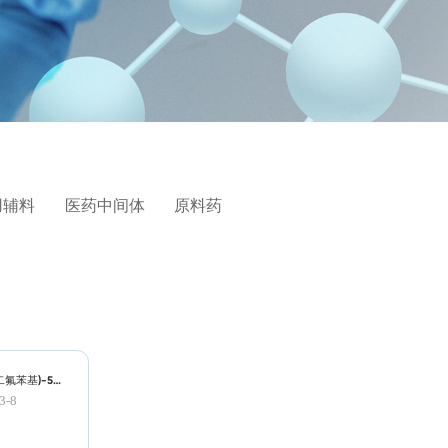
用辅料
医药中间体
原料药
-二氟苯基)-5-
四氢呋喃-3-基甲
3-8