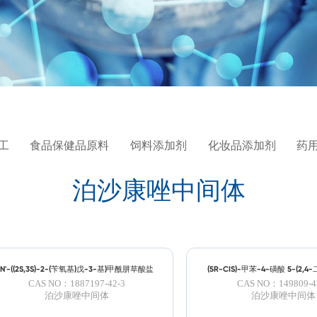
工
食品保健品原料
饲料添加剂
化妆品添加剂
药
泊沙康唑中间体
N'-((2S,3S)-2-(苄氧基)戊-3-基)甲酰肼草酸盐
(5R-CIS)-甲苯-4-磺酸 5-(2,4
(1H-1,2,4-三氮唑-1-基)甲基
CAS NO：1887197-42-3
CAS NO：149809-4
基酯
泊沙康唑中间体
泊沙康唑中间体