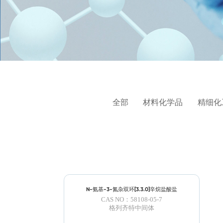
全部
材料化学品
精细化
N-氨基-3-氮杂双环[3.3.0]辛烷盐酸盐
CAS NO：58108-05-7
格列齐特中间体