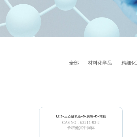
全部
材料化学品
精细化
1,2,3-三乙酰氧基-5-脱氧-D-核糖
CAS NO：62211-93-2
卡培他宾中间体