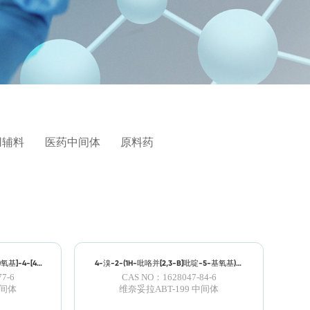
用辅料
医药中间体
原料药
)氧基]-4-[4-
4-溴-2-(1H-吡咯并[2,3-B]吡啶-5-基氧基)苯
-1-烯基]甲基]
甲酸叔丁酯
7-6
CAS NO：1628047-84-6
中间体
维奈妥拉ABT-199 中间体