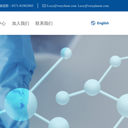
物流部：0571-81902065
Lucy@verychem.com
Lucy@verypharm.com
中心
加入我们
联系我们
English