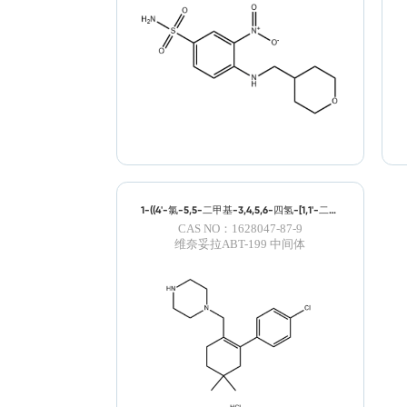
1-((4'-氯-5,5-二甲基-3,4,5,6-四氢-[1,1'-二苯
基]-2-基)甲基)哌嗪二盐酸盐
CAS NO：1628047-87-9
维奈妥拉ABT-199 中间体