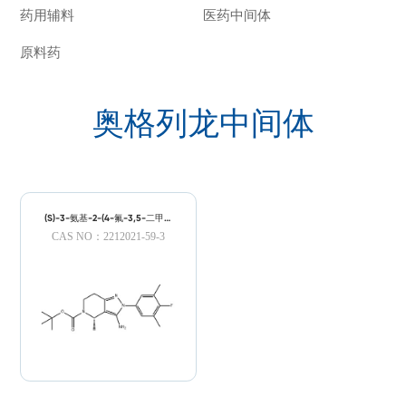
药用辅料
医药中间体
原料药
奥格列龙中间体
(S)-3-氨基-2-(4-氟-3,5-二甲基
苯基)-4-甲基-2,4,6,7-四氢-5H-
CAS NO：2212021-59-3
吡唑并[4,3-C]吡啶-5-羧酸叔丁酯