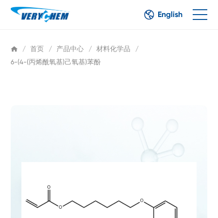
English
/
首页
/
产品中心
/
材料化学品
/
6-(4-(丙烯酰氧基)己氧基)苯酚