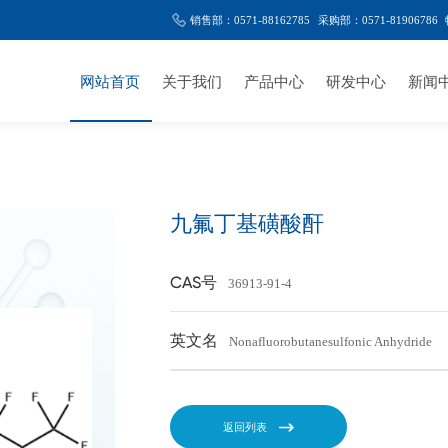
销售部：0571-88162785
采购部：0571-81906786
网站首页
关于我们
产品中心
研发中心
新闻
九氟丁基磺酸酐
CAS号
36913-91-4
英文名
Nonafluorobutanesulfonic Anhydride
返回列表